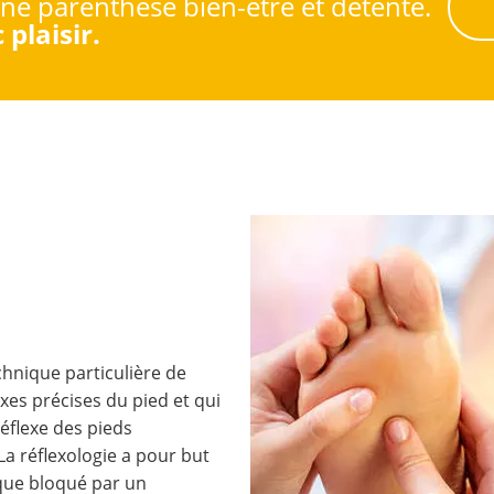
ine parenthèse bien-être et détente.
plaisir.
chnique particulière de
exes précises du pied et qui
éflexe des pieds
a réflexologie a pour but
ique bloqué par un