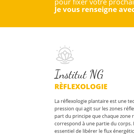
pour fixer votre procha
Je vous renseigne avec 
Institut NG
RÈFLEXOLOGIE
La réflexologie plantaire est une te
pression qui agit sur les zones réfl
part du principe que chaque zone r
correspond à une partie du corps. L
essentiel de libérer le flux énergét