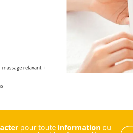
+ massage relaxant +
ns
acter
pour toute
information
ou